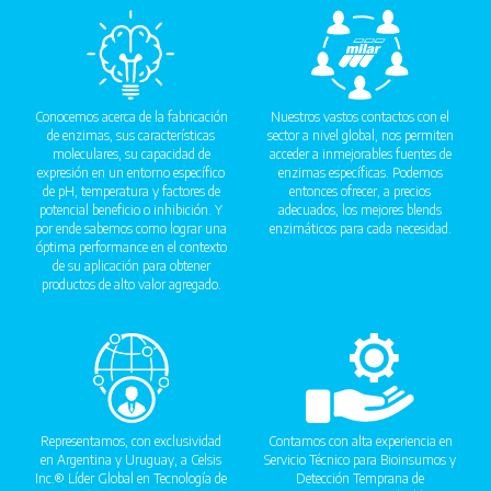
Conocemos acerca de la fabricación
Nuestros vastos contactos con el
de enzimas, sus características
sector a nivel global, nos permiten
moleculares, su capacidad de
acceder a inmejorables fuentes de
expresión en un entorno específico
enzimas específicas. Podemos
de pH, temperatura y factores de
entonces ofrecer, a precios
potencial beneficio o inhibición. Y
adecuados, los mejores blends
por ende sabemos como lograr una
enzimáticos para cada necesidad.
óptima performance en el contexto
de su aplicación para obtener
productos de alto valor agregado.
Representamos, con exclusividad
Contamos con alta experiencia en
en Argentina y Uruguay, a Celsis
Servicio Técnico para Bioinsumos y
Inc.® Líder Global en Tecnología de
Detección Temprana de