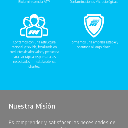
Bioluminiscencia ATP.
Contaminaciones Microbiológicas.
Contamos con una estructura
Formamos una empresa estable y
racional y ﬂexible, focalizada en
orientada al largo plazo.
productos de alto valor y preparada
para dar rápida respuesta a las
necesidades inmediatas de los
clientes.
Nuestra Misión
Es comprender y satisfacer las necesidades de